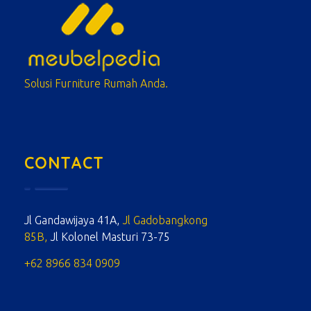
meubelpedia.com
Solusi Furniture Rumah Anda.
CONTACT
Jl Gandawijaya 41A,
Jl Gadobangkong
85B,
Jl Kolonel Masturi 73-75
+62 8966 834 0909